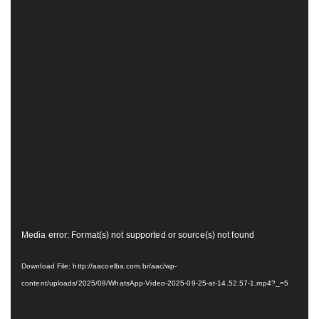
Tocador
Media error: Format(s) not supported or source(s) not found
de
vídeo
Download File: http://aacoelba.com.br/aac/wp-
content/uploads/2025/09/WhatsApp-Video-2025-09-25-at-14.52.57-1.mp4?_=5