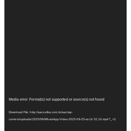
Tocador
Media error: Format(s) not supported or source(s) not found
de
vídeo
Download File: http://aacoelba.com.br/aac/wp-
content/uploads/2025/09/WhatsApp-Video-2025-09-25-at-14.52.10.mp4?_=2