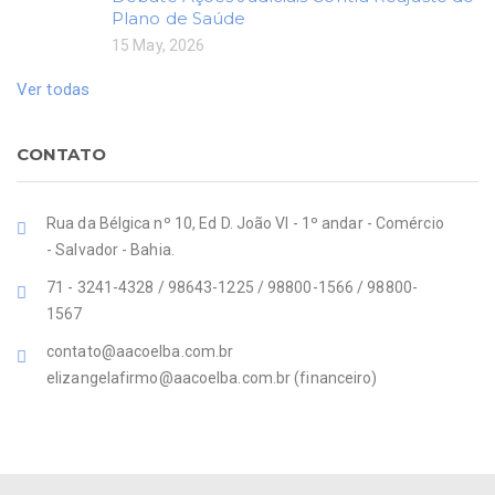
Plano de Saúde
15 May, 2026
Ver todas
CONTATO
Rua da Bélgica nº 10, Ed D. João VI - 1º andar - Comércio
- Salvador - Bahia.
71 - 3241-4328 / 98643-1225 / 98800-1566 / 98800-
1567
contato@aacoelba.com.br
elizangelafirmo@aacoelba.com.br (financeiro)