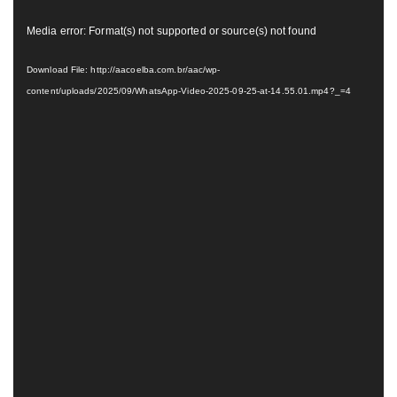
Tocador
Media error: Format(s) not supported or source(s) not found
de
vídeo
Download File: http://aacoelba.com.br/aac/wp-
content/uploads/2025/09/WhatsApp-Video-2025-09-25-at-14.55.01.mp4?_=4