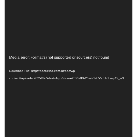
Tocador
Media error: Format(s) not supported or source(s) not found
de
vídeo
Download File: http://aacoelba.com.br/aac/wp-
content/uploads/2025/09/WhatsApp-Video-2025-09-25-at-14.55.01-1.mp4?_=3