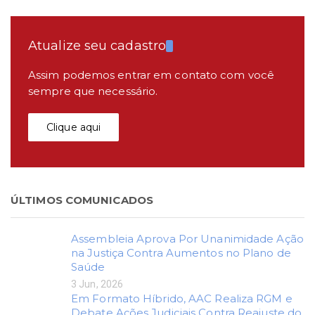
Atualize seu cadastro
Assim podemos entrar em contato com você
sempre que necessário.
Clique aqui
ÚLTIMOS COMUNICADOS
Assembleia Aprova Por Unanimidade Ação
na Justiça Contra Aumentos no Plano de
Saúde
3 Jun, 2026
Em Formato Híbrido, AAC Realiza RGM e
Debate Ações Judiciais Contra Reajuste do