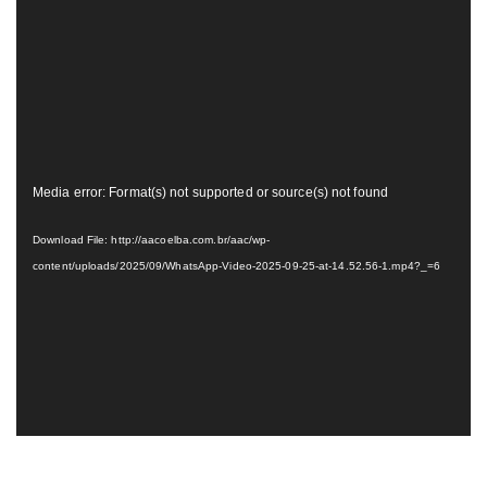
Tocador
Media error: Format(s) not supported or source(s) not found
de
vídeo
Download File: http://aacoelba.com.br/aac/wp-
content/uploads/2025/09/WhatsApp-Video-2025-09-25-at-14.52.56-1.mp4?_=6